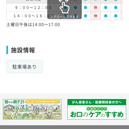
９：００～１２：００
●
●
●
休
●
●
休
１４：００～１８：００
●
●
●
休
●
●
休
スクロールできます
土曜日午後は14:00～17:00
施設情報
駐車場あり