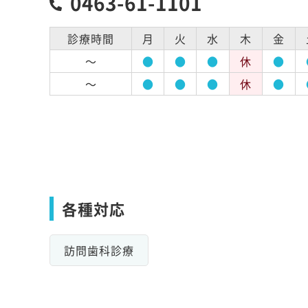
0463-61-1101
診療時間
月
火
水
木
金
～
●
●
●
休
●
～
●
●
●
休
●
各種対応
訪問歯科診療