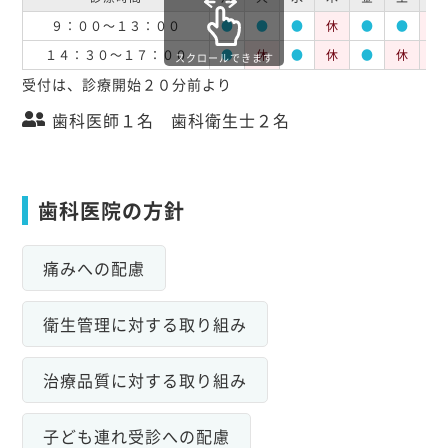
９：００～１３：００
●
●
●
休
●
●
休
１４：３０～１７：００
●
休
●
休
●
休
休
スクロールできます
受付は、診療開始２０分前より
歯科医師１名 歯科衛生士２名
歯科医院の方針
痛みへの配慮
衛生管理に対する取り組み
治療品質に対する取り組み
子ども連れ受診への配慮