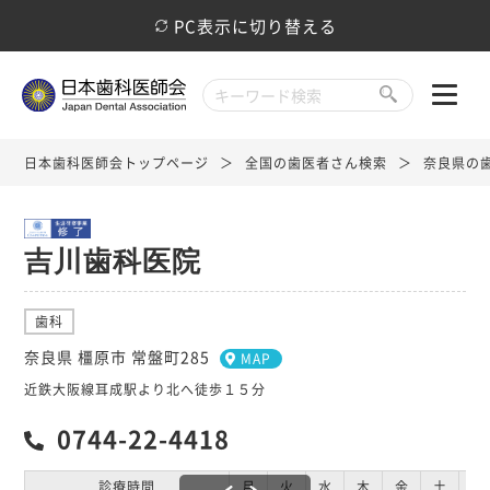
PC表示に切り替える
日本歯科医師会トップページ
全国の歯医者さん検索
奈良県の
吉川歯科医院
歯科
奈良県 橿原市 常盤町285
MAP
近鉄大阪線耳成駅より北へ徒歩１５分
0744-22-4418
診療時間
月
火
水
木
金
土
日