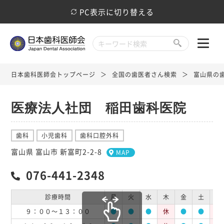
PC表示に切り替える
日本歯科医師会トップページ
全国の歯医者さん検索
富山県の
医療法人社団 稲田歯科医院
歯科
小児歯科
歯科口腔外科
富山県 富山市 新富町2-2-8
MAP
076-441-2348
診療時間
月
火
水
木
金
土
日
９：００～１３：００
●
●
●
休
●
●
休