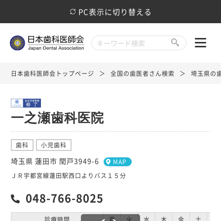
PC表示に切り替える
日本歯科医師会トップページ
全国の歯医者さん検索
埼玉県の
一之瀬歯科医院
歯科
小児歯科
埼玉県 蓮田市 閏戸3949-6
MAP
ＪＲ宇都宮線蓮田駅西口よりバス１５分
048-766-8025
診療時間
月
火
水
木
金
土
日