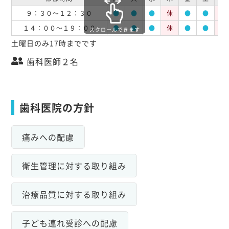
９：３０～１２：３０
●
●
●
休
●
●
休
１４：００～１９：００
●
●
●
休
●
●
休
スクロールできます
土曜日のみ17時までです
歯科医師２名
歯科医院の方針
痛みへの配慮
衛生管理に対する取り組み
治療品質に対する取り組み
子ども連れ受診への配慮