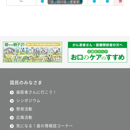
～
●
●
●
●
●
●
休
スクロールできます
国民のみなさま
歯医者さんに行こう！
シンポジウム
啓発活動
広報活動
気になる！歯の情報誌コーナー