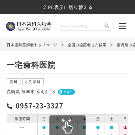
PC表示に切り替える
日本歯科医師会トップページ
全国の歯医者さん検索
長崎県の
一宅歯科医院
歯科
小児歯科
長崎県 諫早市 幸町4-18
MAP
0957-23-3327
診療時間
月
火
水
木
金
土
日
～
●
●
●
●
●
●
休