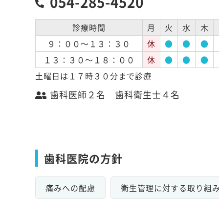
054-285-4520
診療時間
月
火
水
木
９：００～１３：３０
休
●
●
●
１３：３０～１８：００
休
●
●
●
土曜日は１７時３０分まで診療
歯科医師２名 歯科衛生士４名
歯科医院の方針
痛みへの配慮
衛生管理に対する取り組