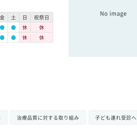
No image
金
土
日
祝祭日
●
●
休
休
●
●
休
休
み
治療品質に対する取り組み
子ども連れ受診へ