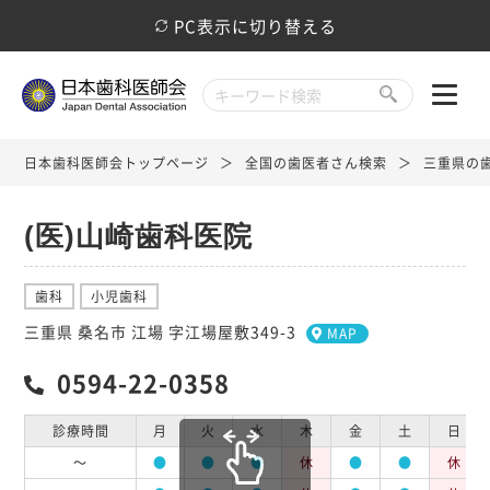
PC表示に切り替える
日本歯科医師会トップページ
全国の歯医者さん検索
三重県の
(医)山崎歯科医院
歯科
小児歯科
三重県 桑名市 江場 字江場屋敷349-3
MAP
0594-22-0358
診療時間
月
火
水
木
金
土
日
～
●
●
●
休
●
●
休