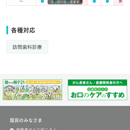
～
●
●
●
休
●
●
休
スクロールできます
各種対応
訪問歯科診療
国民のみなさま
歯医者さんに行こう！