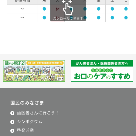
～
●
休
●
●
●
●
●
～
●
休
●
●
●
●
●
スクロールできます
国民のみなさま
歯医者さんに行こう！
シンポジウム
啓発活動