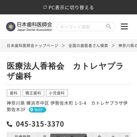
PC表示に切り替える
日本歯科医師会トップページ
全国の歯医者さん検索
神奈川県
医療法人香裕会 カトレヤプラ
ザ歯科
歯科
矯正歯科
小児歯科
神奈川県 横浜市中区 伊勢佐木町 1-5-4 カトレヤプラザ伊
勢佐木3F
MAP
045-315-3370
診療時間
月
火
水
木
金
土
日