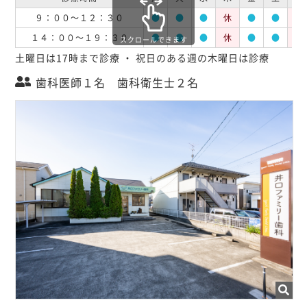
９：００～１２：３０
●
●
●
休
●
●
休
１４：００～１９：３０
●
●
●
休
●
●
休
スクロールできます
土曜日は17時まで診療 ・ 祝日のある週の木曜日は診療
歯科医師１名 歯科衛生士２名