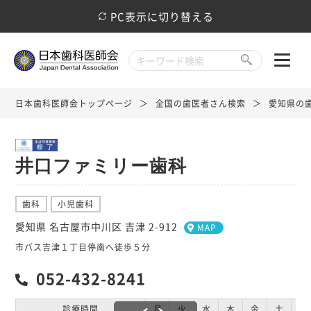
PC表示に切り替える
日本歯科医師会トップページ
全国の歯医者さん検索
愛知県の
井口ファミリー歯科
歯科
小児歯科
愛知県 名古屋市中川区 吉津 2-912
MAP
市バス吉津１丁目停南へ徒歩５分
052-432-8241
診療時間
月
火
水
木
金
土
日