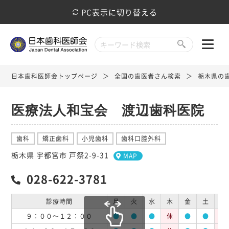
PC表示に切り替える
日本歯科医師会トップページ
全国の歯医者さん検索
栃木県の
医療法人和宝会 渡辺歯科医院
歯科
矯正歯科
小児歯科
歯科口腔外科
栃木県 宇都宮市 戸祭2-9-31
MAP
028-622-3781
診療時間
月
火
水
木
金
土
日
９：００～１２：００
●
●
●
休
●
●
休