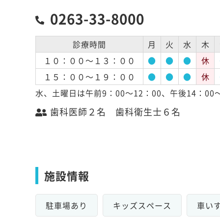
0263-33-8000
診療時間
月
火
水
木
１０：００～１３：００
●
●
●
休
１５：００～１９：００
●
●
●
休
水、土曜日は午前9：00～12：00、午後14：00～
歯科医師２名 歯科衛生士６名
施設情報
駐車場あり
キッズスペース
車い