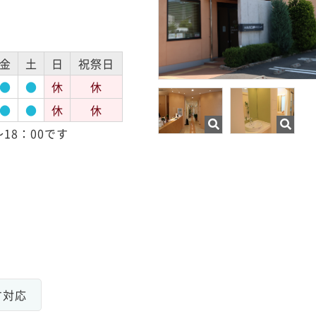
金
土
日
祝祭日
●
●
休
休
●
●
休
休
18：00です
す対応