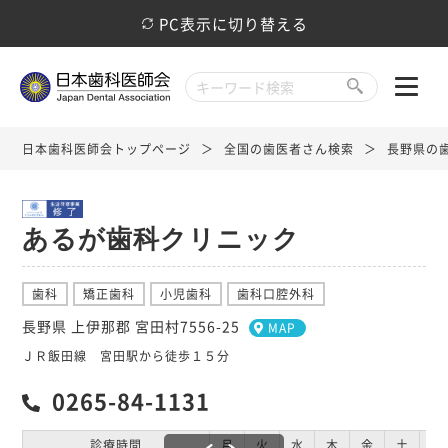
PC表示に切り替える
日本歯科医師会トップページ
全国の歯医者さん検索
長野県の
あるが歯科クリニック
歯科
矯正歯科
小児歯科
歯科口腔外科
長野県 上伊那郡 宮田村7556-25
MAP
ＪＲ飯田線 宮田駅から徒歩１５分
0265-84-1131
診療時間
月
火
水
木
金
土
日