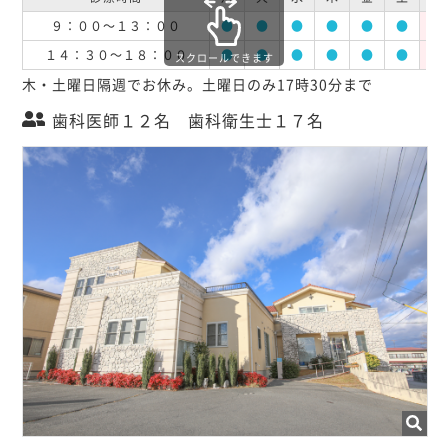
９：００～１３：００
●
●
●
●
●
●
休
１４：３０～１８：００
●
●
●
●
●
●
休
スクロールできます
木・土曜日隔週でお休み。土曜日のみ17時30分まで
歯科医師１２名 歯科衛生士１７名