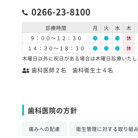
0266-23-8100
診療時間
月
火
水
木
９：００～１２：３０
●
●
●
休
１４：３０～１８：３０
●
●
●
休
木曜日以外に祝日がある場合は木曜日診療いたし
歯科医師２名 歯科衛生士４名
歯科医院の方針
痛みへの配慮
衛生管理に対する取り組