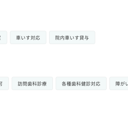
室
車いす対応
院内車いす貸与
可
訪問歯科診療
各種歯科健診対応
障が