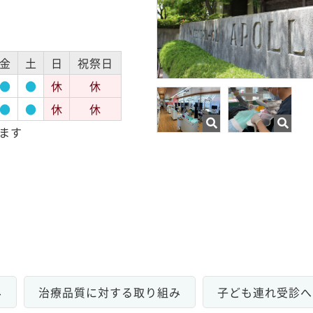
金
土
日
祝祭日
●
●
休
休
●
●
休
休
ます
み
治療品質に対する取り組み
子ども連れ受診へ