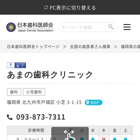
PC表示に切り替える
日本歯科医師会トップページ
全国の歯医者さん検索
福岡県の
あまの歯科クリニック
歯科
小児歯科
福岡県 北九州市戸畑区 小芝 3-1-15
MAP
093-873-7311
診療時間
月
火
水
木
金
土
日
９：００～１２：３０
●
●
●
休
●
●
●