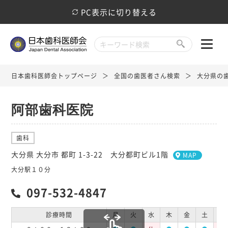
PC表示に切り替える
日本歯科医師会トップページ
全国の歯医者さん検索
大分県の
阿部歯科医院
歯科
大分県 大分市 都町 1-3-22 大分都町ビル1階
MAP
大分駅１０分
097-532-4847
診療時間
月
火
水
木
金
土
日