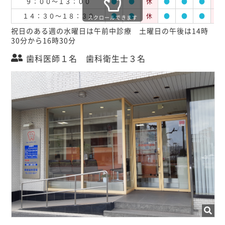
９：００～１３：００
●
●
休
●
●
●
休
１４：３０～１８：３０
●
●
休
●
●
●
休
スクロールできます
祝日のある週の水曜日は午前中診療 土曜日の午後は14時
30分から16時30分
歯科医師１名 歯科衛生士３名