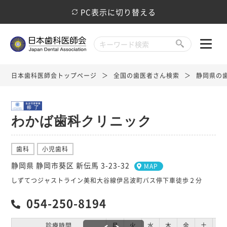
PC表示に切り替える
日本歯科医師会トップページ
全国の歯医者さん検索
静岡県の
わかば歯科クリニック
歯科
小児歯科
静岡県 静岡市葵区 新伝馬 3-23-32
MAP
しずてつジャストライン美和大谷線伊呂波町バス停下車徒歩２分
054-250-8194
診療時間
月
火
水
木
金
土
日