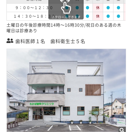
９：００～１２：３０
●
●
●
休
●
●
休
１４：３０～１８：３０
●
●
●
休
●
●
休
スクロールできます
土曜日の午後診療時間14時～16時30分/祝日のある週の木
曜日は診療あり
歯科医師１名 歯科衛生士５名