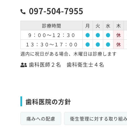
097-504-7955
診療時間
月
火
水
木
９：００～１２：３０
●
●
●
休
１３：３０～１７：００
●
●
●
休
週内に祝日がある場合、木曜日は診療します
歯科医師２名 歯科衛生士４名
歯科医院の方針
痛みへの配慮
衛生管理に対する取り組