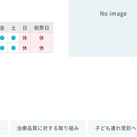
No image
金
土
日
祝祭日
●
●
休
休
●
●
休
休
み
治療品質に対する取り組み
子ども連れ受診へ