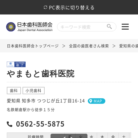
PC表示に切り替える
日本歯科医師会トップページ
全国の歯医者さん検索
愛知県の
やまもと歯科医院
歯科
小児歯科
愛知県 知多市 つつじが丘1丁目16-14
MAP
名鉄朝倉駅から徒歩１５分
0562-55-5875
診療時間
月
火
水
木
金
土
日