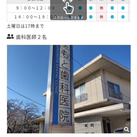
９：００～１２：００
●
●
●
休
●
●
休
１４：００～１９：００
●
●
●
休
●
●
休
スクロールできます
土曜日は17時まで
歯科医師２名