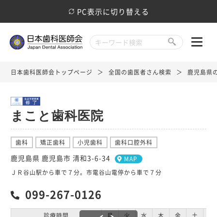
PC表示に切り替える
日本歯科医師会トップページ
全国の歯医者さん検索
鹿児島県
まこと歯科医院
歯科
矯正歯科
小児歯科
歯科口腔外科
鹿児島県 鹿児島市 清和3-6-34
MAP
ＪＲ谷山駅から車で７分。市電谷山電停から車で７分
099-267-0126
診療時間
月
火
水
木
金
土
日