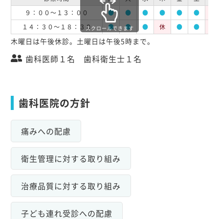
９：００～１３：００
●
●
●
●
●
●
休
１４：３０～１８：３０
●
●
●
休
●
●
休
スクロールできます
木曜日は午後休診。土曜日は午後5時まで。
歯科医師１名 歯科衛生士１名
歯科医院の方針
痛みへの配慮
衛生管理に対する取り組み
治療品質に対する取り組み
子ども連れ受診への配慮