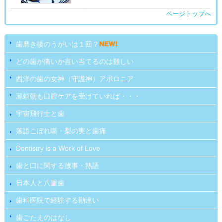
ページトップへ
歯磨き後のうがいは１回？
どの歯が痛いか言い当てるのは難しい
西洋の歯の女神（守護神）アポロニア
源頼朝も口腔ケアを受けていれば・・・
宇宙飛行士と歯
落語こぼれ噺・梨の実と歯痛
Dentistry is a Work of Love
歯と口に関する故事・熟語
日本人と八重歯
歯科医院で経験する勘違い
歯ごたえのはなし