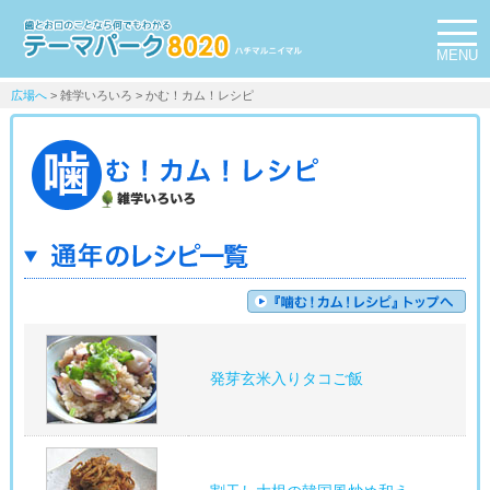
MENU
広場へ
> 雑学いろいろ > かむ！カム！レシピ
発芽玄米入りタコご飯