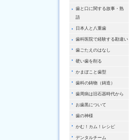
歯と口に関する故事・熟
語
日本人と八重歯
歯科医院で経験する勘違い
歯ごたえのはなし
硬い歯を削る
かまぼこと歯型
歯科の鋳物（鋳造）
歯周病は旧石器時代から
お歯黒について
歯の神様
かむ！カム！レシピ
デンタルチーム