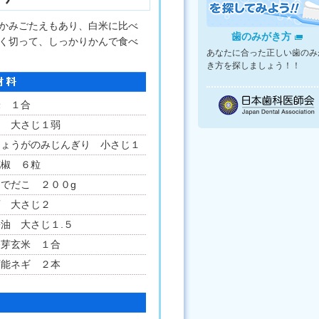
かみごたえもあり、白米に比べ
歯のみがき方
く切って、しっかりかんで食べ
あなたに合った正しい歯のみ
き方を探しましょう！！
米 １合
油 大さじ１弱
しょうがのみじんぎり 小さじ１
花椒 ６粒
ゆでだこ ２００g
酒 大さじ２
油 大さじ１.５
発芽玄米 １合
万能ネギ ２本