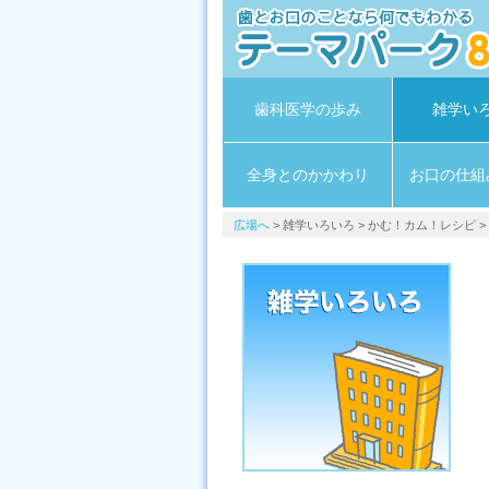
歯科医学の歩み
雑学い
全身とのかかわり
お口の仕組
広場へ
> 雑学いろいろ > かむ！カム！レシピ 