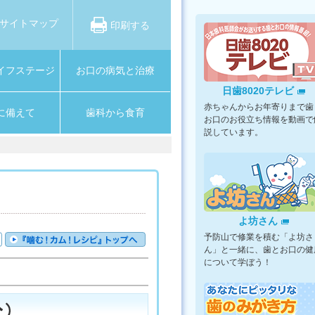
サイトマップ
印刷する
イフステージ
お口の病気と治療
日歯8020テレビ
赤ちゃんからお年寄りまで歯
に備えて
歯科から食育
お口のお役立ち情報を動画で
説しています。
よ坊さん
予防山で修業を積む「よ坊さ
ん」と一緒に、歯とお口の健
について学ぼう！