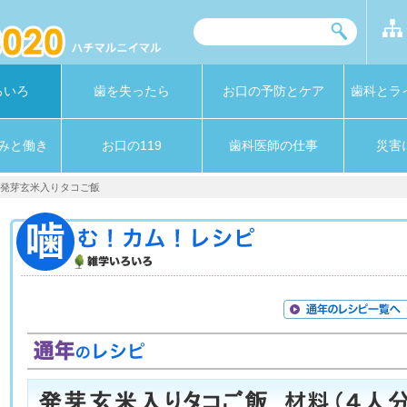
ろいろ
歯を失ったら
お口の予防とケア
歯科とラ
みと働き
お口の119
歯科医師の仕事
災害
> 発芽玄米入りタコご飯